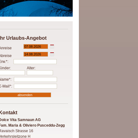
Ihr Urlaubs-Angebot
Anreise
Abreise
Erw.*:
Kinder:
Alter:
Name*:
E-Mail*:
Kontakt
Dolce Vita Samnaun AG
Fam. Maria & Oliviero Pusceddu-Zegg
Ravaisch Strasse 16
Verkehrsleitzone H