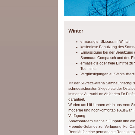
Winter
ermässigter Skipass im Winter
kostenlose Benutzung des Samn
Ermässigung bei der Benützung d
Samnaun Compatsch und des Eis
ermässigte oder freie Eintritte 
Tourismus
Vergünstigungen auf Verkaufsar
Mit der Silvretta-Arena Samnaun/Ischgl s
schneesichersten Skigebiete der Ostalp
immense Auswahl an Abfahrten für Profis
garantiert.
Warten am Lift kennen wir in unserem Sk
moderne und hochkomfortable Auswahl 
Verfügung.
Snowboardern steht ein Funpark und ein
Freeride-Gelände zur Verfügung. Für Car
Rennläufer eine permanente Rennstreck