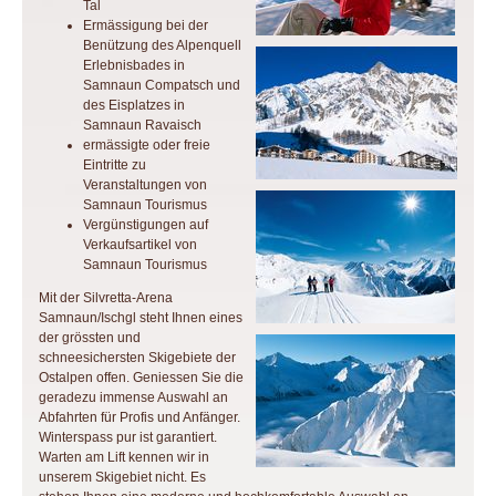
Tal
Ermässigung bei der
Benützung des Alpenquell
Erlebnisbades in
Samnaun Compatsch und
des Eisplatzes in
Samnaun Ravaisch
ermässigte oder freie
Eintritte zu
Veranstaltungen von
Samnaun Tourismus
Vergünstigungen auf
Verkaufsartikel von
Samnaun Tourismus
Mit der Silvretta-Arena
Samnaun/Ischgl steht Ihnen eines
der grössten und
schneesichersten Skigebiete der
Ostalpen offen. Geniessen Sie die
geradezu immense Auswahl an
Abfahrten für Profis und Anfänger.
Winterspass pur ist garantiert.
Warten am Lift kennen wir in
unserem Skigebiet nicht. Es