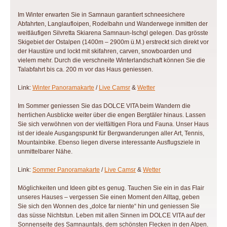
Im Winter erwarten Sie in Samnaun garantiert schneesichere
Abfahrten, Langlaufloipen, Rodelbahn und Wanderwege inmitten der
weitläufigen Silvretta Skiarena Samnaun-Ischgl gelegen. Das grösste
Skigebiet der Ostalpen (1400m – 2900m ü.M.) erstreckt sich direkt vor
der Haustüre und lockt mit skifahren, carven, snowboarden und
vielem mehr. Durch die verschneite Winterlandschaft können Sie die
Talabfahrt bis ca. 200 m vor das Haus geniessen.
Link:
Winter Panoramakarte
/
Live Camsr
&
Wetter
Im Sommer geniessen Sie das DOLCE VITA beim Wandern die
herrlichen Ausblicke weiter über die engen Bergtäler hinaus. Lassen
Sie sich verwöhnen von der vielfältigen Flora und Fauna. Unser Haus
ist der ideale Ausgangspunkt für Bergwanderungen aller Art, Tennis,
Mountainbike. Ebenso liegen diverse interessante Ausflugsziele in
unmittelbarer Nähe.
Link:
Sommer Panoramakarte
/
Live Camsr
&
Wetter
Möglichkeiten und Ideen gibt es genug. Tauchen Sie ein in das Flair
unseres Hauses – vergessen Sie einen Moment den Alltag, geben
Sie sich den Wonnen des „dolce far niente“ hin und geniessen Sie
das süsse Nichtstun. Leben mit allen Sinnen im DOLCE VITA auf der
Sonnenseite des Samnauntals, dem schönsten Flecken in den Alpen.