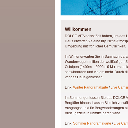
Willkommen
DOLCE VITA heisst Zeit haben, um das Le
Haus erwartet Sie eine idyllische Atmos
Umgebung mit fröhlicher Gemütlichkeit.
Im Winter erwarten Sie in Samnaun gara
Wanderwege inmitten der weitläufigen Si
Ostalpen (1400m – 2900m ü.M.) erstreckt 
snowboarden und vielem mehr. Durch die 
vor das Haus geniessen.
Link:
Winter Panoramakarte
/
Live Cams
Im Sommer geniessen Sie das DOLCE VIT
Bergtäler hinaus. Lassen Sie sich verwöh
Ausgangspunkt für Bergwanderungen aller
Ausflugsziele in unmittelbarer Nähe.
Link:
Sommer Panoramakarte
/
Live Cam