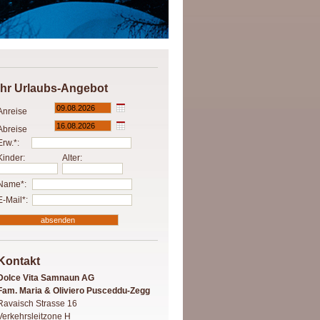
Ihr Urlaubs-Angebot
Anreise
Abreise
Erw.*:
Kinder:
Alter:
Name*:
E-Mail*:
Kontakt
Dolce Vita Samnaun AG
Fam. Maria & Oliviero Pusceddu-Zegg
Ravaisch Strasse 16
Verkehrsleitzone H