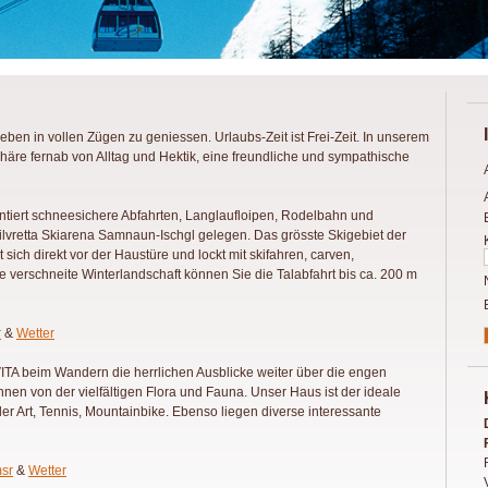
ben in vollen Zügen zu geniessen. Urlaubs-Zeit ist Frei-Zeit. In unserem
phäre fernab von Alltag und Hektik, eine freundliche und sympathische
ntiert schneesichere Abfahrten, Langlaufloipen, Rodelbahn und
lvretta Skiarena Samnaun-Ischgl gelegen. Das grösste Skigebiet der
sich direkt vor der Haustüre und lockt mit skifahren, carven,
verschneite Winterlandschaft können Sie die Talabfahrt bis ca. 200 m
r
&
Wetter
A beim Wandern die herrlichen Ausblicke weiter über die engen
nen von der vielfältigen Flora und Fauna. Unser Haus ist der ideale
 Art, Tennis, Mountainbike. Ebenso liegen diverse interessante
sr
&
Wetter