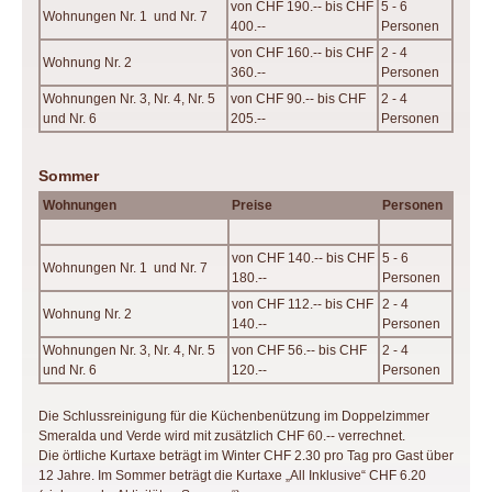
von CHF 190.-- bis CHF
5 - 6
Wohnungen Nr. 1 und Nr. 7
400.--
Personen
von CHF 160.-- bis CHF
2 - 4
Wohnung Nr. 2
360.--
Personen
Wohnungen Nr. 3, Nr. 4, Nr. 5
von CHF 90.-- bis CHF
2 - 4
und Nr. 6
205.--
Personen
Sommer
Wohnungen
Preise
Personen
von CHF 140.-- bis CHF
5 - 6
Wohnungen Nr. 1 und Nr. 7
180.--
Personen
von CHF 112.-- bis CHF
2 - 4
Wohnung Nr. 2
140.--
Personen
Wohnungen Nr. 3, Nr. 4, Nr. 5
von CHF 56.-- bis CHF
2 - 4
und Nr. 6
120.--
Personen
Die Schlussreinigung für die Küchenbenützung im Doppelzimmer
Smeralda und Verde wird mit zusätzlich CHF 60.-- verrechnet.
Die örtliche Kurtaxe beträgt im Winter CHF 2.30 pro Tag pro Gast über
12 Jahre. Im Sommer beträgt die Kurtaxe „All Inklusive“ CHF 6.20